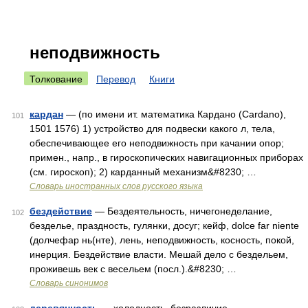
неподвижность
Толкование
Перевод
Книги
кардан
— (по имени ит. математика Кардано (Cardano),
101
1501 1576) 1) устройство для подвески какого л, тела,
обеспечивающее его неподвижность при качании опор;
примен., напр., в гироскопических навигационных приборах
(см. гироскоп); 2) карданный механизм&#8230; …
Словарь иностранных слов русского языка
бездействие
— Бездеятельность, ничегонеделание,
102
безделье, праздность, гулянки, досуг; кейф, dolce far niente
(долчефар нь(нте), лень, неподвижность, косность, покой,
инерция. Бездействие власти. Мешай дело с бездельем,
проживешь век с весельем (посл.).&#8230; …
Словарь синонимов