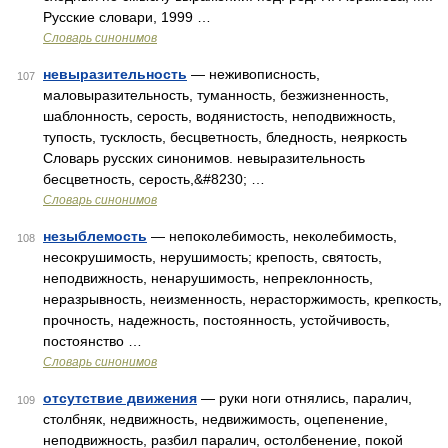
Русские словари, 1999 …
Словарь синонимов
невыразительность
— неживописность,
107
маловыразительность, туманность, безжизненность,
шаблонность, серость, водянистость, неподвижность,
тупость, тусклость, бесцветность, бледность, неяркость
Словарь русских синонимов. невыразительность
бесцветность, серость,&#8230; …
Словарь синонимов
незыблемость
— непоколебимость, неколебимость,
108
несокрушимость, нерушимость; крепость, святость,
неподвижность, ненарушимость, непреклонность,
неразрывность, неизменность, нерасторжимость, крепкость,
прочность, надежность, постоянность, устойчивость,
постоянство …
Словарь синонимов
отсутствие движения
— руки ноги отнялись, паралич,
109
столбняк, недвижность, недвижимость, оцепенение,
неподвижность, разбил паралич, остолбенение, покой