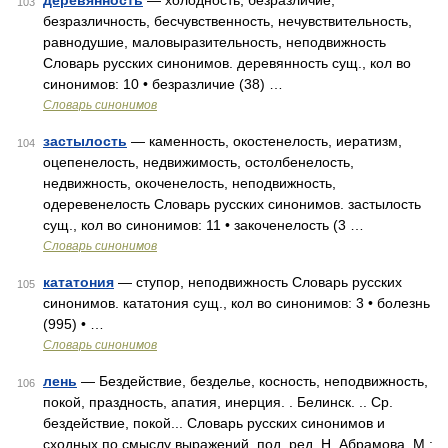
деревянность
— холодность, безразличие,
103
безразличность, бесчувственность, нечувствительность,
равнодушие, маловыразительность, неподвижность
Словарь русских синонимов. деревянность сущ., кол во
синонимов: 10 • безразличие (38) …
Словарь синонимов
застылость
— каменность, окостенелость, иератизм,
104
оцепенелость, недвижимость, остолбенелость,
недвижность, окоченелость, неподвижность,
одеревенелость Словарь русских синонимов. застылость
сущ., кол во синонимов: 11 • закоченелость (3 …
Словарь синонимов
кататония
— ступор, неподвижность Словарь русских
105
синонимов. кататония сущ., кол во синонимов: 3 • болезнь
(995) • …
Словарь синонимов
лень
— Бездействие, безделье, косность, неподвижность,
106
покой, праздность, апатия, инерция. . Белинск. .. Ср.
бездействие, покой... Словарь русских синонимов и
сходных по смыслу выражений. под. ред. Н. Абрамова, М.: