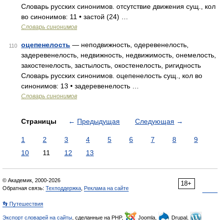
Словарь русских синонимов. отсутствие движения сущ., кол
во синонимов: 11 • застой (24) …
Словарь синонимов
оцепенелость
— неподвижность, одеревенелость,
110
задеревенелость, недвижность, недвижимость, онемелость,
закостенелость, застылость, окостенелость, ригидность
Словарь русских синонимов. оцепенелость сущ., кол во
синонимов: 13 • задеревенелость …
Словарь синонимов
Страницы
←
Предыдущая
Следующая
→
1
2
3
4
5
6
7
8
9
10
11
12
13
© Академик, 2000-2026
18+
Обратная связь:
Техподдержка
,
Реклама на сайте
👣 Путешествия
Экспорт словарей на сайты
, сделанные на PHP,
Joomla,
Drupal,